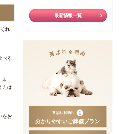
最新情報一覧
。それ
れ
る
ば
理
選
由
比べる
。ま
う方は
1
選ばれる理由
いをお
分かりやすいご葬儀プラン