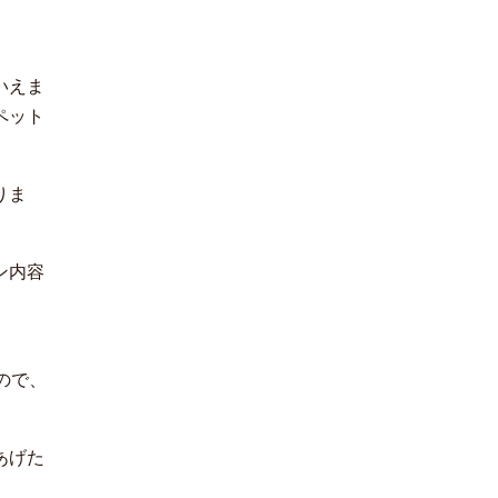
いえま
ペット
りま
ン内容
ので、
あげた