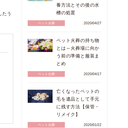
養方法とその後の水
槽の処置
したう
ペット火葬
2020/04/27
ペット火葬の持ち物
とは～火葬場に向か
う前の準備と服装ま
とめ
ペット火葬
2020/04/17
亡くなったペットの
毛を遺品として手元
に残す方法【保管・
リメイク】
ペット火葬
2020/01/22