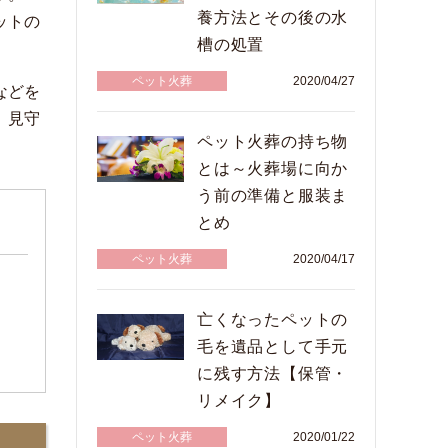
養方法とその後の水
ットの
槽の処置
ペット火葬
2020/04/27
などを
、見守
ペット火葬の持ち物
とは～火葬場に向か
う前の準備と服装ま
とめ
ペット火葬
2020/04/17
亡くなったペットの
毛を遺品として手元
に残す方法【保管・
リメイク】
ペット火葬
2020/01/22