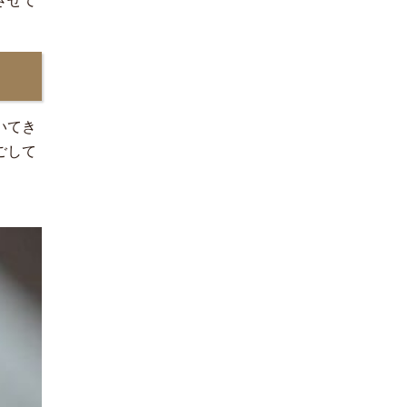
させて
いてき
ごして