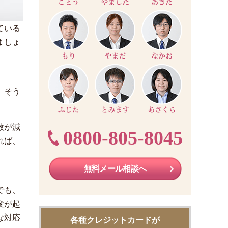
ている
ましょ
、そう
数が減
0800-805-8045
れば、
無料メール相談へ
でも、
変が起
な対応
各種クレジットカードが