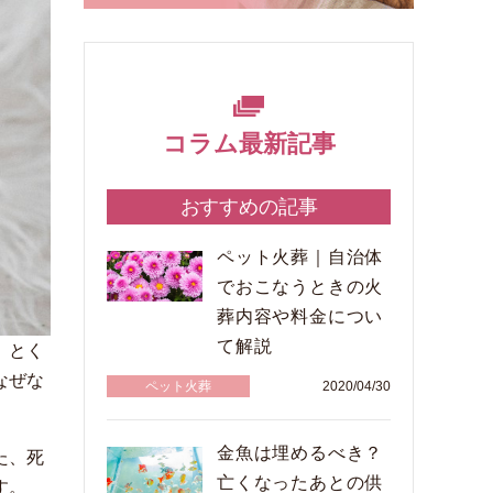
コラム最新記事
おすすめの記事
ペット火葬｜自治体
でおこなうときの火
葬内容や料金につい
て解説
。とく
なぜな
ペット火葬
2020/04/30
金魚は埋めるべき？
た、死
亡くなったあとの供
す。