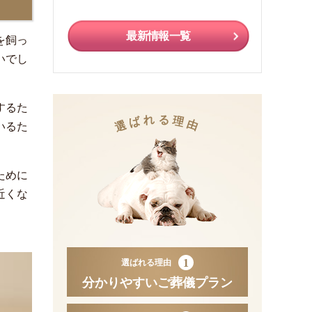
最新情報一覧
を飼っ
いでし
するた
れ
る
ば
理
選
由
いるた
ために
近くな
。
1
選ばれる理由
分かりやすいご葬儀プラン