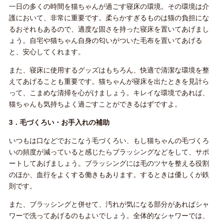
一日の多くの時間を猫ちゃんが過ごす寝床の環境。その環境は介
護において、非常に重要です。柔らかすぎるものは猫の負担にな
るおそれもあるので、適度な固さを持った寝床を置いてあげまし
ょう。自宅や猫ちゃん自身の匂いがついた毛布を置いてあげる
と、安心してくれます。
また、寝床に使用するグッズはもちろん、快適で清潔な環境を整
えてあげることも重要です。猫ちゃんが寝床を出たときを見計ら
って、こまめな清掃を心がけましょう。キレイな環境であれば、
猫ちゃんも気持ちよく過ごすことができるはずですよ。
3．毛づくろい・お手入れの補助
いつもは口などでおこなう毛づくろい、もし猫ちゃんの毛づくろ
いの頻度が減っていると感じたらブラッシングなどをして、サポ
ートしてあげましょう。ブラッシングには毛のツヤを整える役割
のほか、血行をよくする働きもあります。するときは優しくが鉄
則です。
また、ブラッシングと併せて、汚れが気になる部分があればシャ
ワーで洗ってあげるのもよいでしょう。全体的なシャワーでは、