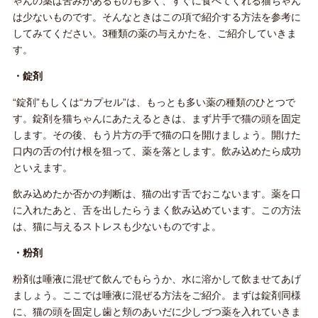
ゃんの薬は苦みがあるものも多く、すぐに食べてくれる猫ちゃん
は少ないものです。そんなときはこの項で紹介する方法を参考に
してみてください。3種類の薬の与えかたを、ご紹介していきま
す。
・錠剤
“錠剤”もしくは“カプセル”は、もっとも多い薬の種類のひとつで
す。錠剤を猫ちゃんにあたえるときは、まず片手で猫の頭を固定
します。その後、もう片方の手で猫の口を開けましょう。開けた
口内の舌の付け根を狙って、薬を落とします。飲み込めたら成功
といえます。
飲み込めたか否かの判断は、猫の出す舌でおこないます。薬を口
に入れたあと、舌を出したらうまく飲み込めています。この方法
は、猫に与えるストレスも少ないものですよ。
・粉剤
粉剤は唾液に混ぜて飲んでもらうか、水に溶かして飲ませてあげ
ましょう。ここでは唾液に混ぜる方法をご紹介。まずは錠剤同様
に、猫の頭を固定し歯と頬のあいだに少しづつ薬を入れていきま