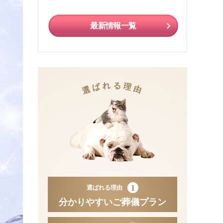
最新情報一覧
れ
る
ば
理
選
由
1
選ばれる理由
分かりやすいご葬儀プラン