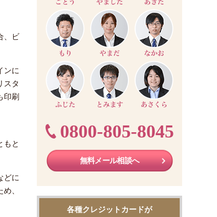
合、ビ
インに
リスタ
も印刷
0800-805-8045
ともと
無料メール相談へ
などに
ため、
各種クレジットカードが