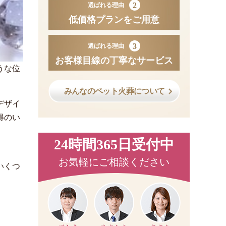
2
選ばれる理由
低価格プランをご用意
3
選ばれる理由
お客様目線の丁寧なサービス
うな位
みんなのペット火葬について
デザイ
得のい
24時間365日受付中
お気軽にご相談ください
いくつ