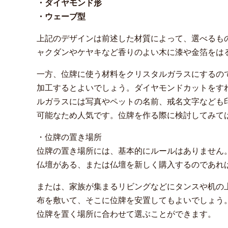
・ダイヤモンド形
・ウェーブ型
上記のデザインは前述した材質によって、選べるも
ャクダンやケヤキなど香りのよい木に漆や金箔をは
一方、位牌に使う材料をクリスタルガラスにするの
加工するとよいでしょう。ダイヤモンドカットをす
ルガラスには写真やペットの名前、戒名文字なども
可能なため人気です。位牌を作る際に検討してみて
・位牌の置き場所
位牌の置き場所には、基本的にルールはありません
仏壇がある、または仏壇を新しく購入するのであれ
または、家族が集まるリビングなどにタンスや机の
布を敷いて、そこに位牌を安置してもよいでしょう
位牌を置く場所に合わせて選ぶことができます。