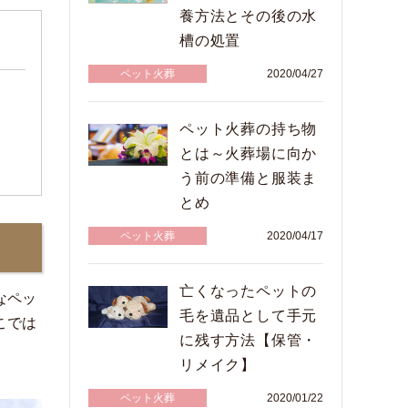
養方法とその後の水
槽の処置
ペット火葬
2020/04/27
ペット火葬の持ち物
とは～火葬場に向か
う前の準備と服装ま
とめ
ペット火葬
2020/04/17
亡くなったペットの
なペッ
毛を遺品として手元
こでは
に残す方法【保管・
リメイク】
ペット火葬
2020/01/22