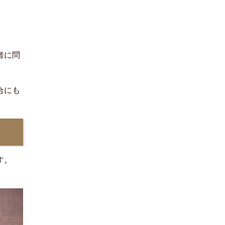
者に問
合にも
す。