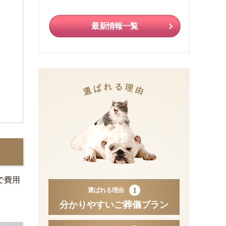
最新情報一覧
れ
る
ば
理
選
由
で費用
1
選ばれる理由
分かりやすいご葬儀プラン