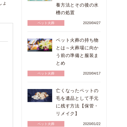
しょ
養方法とその後の水
槽の処置
ペット火葬
2020/04/27
ペット火葬の持ち物
とは～火葬場に向か
う前の準備と服装ま
とめ
ペット火葬
2020/04/17
亡くなったペットの
毛を遺品として手元
に残す方法【保管・
リメイク】
ペット火葬
2020/01/22