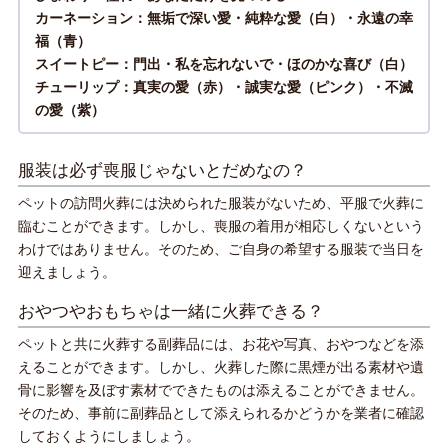
カーネーション
：無垢で深い愛・純粋な愛（白）・永遠の幸
福（青）
スイートピー
：門出・私を忘れないで・ほのかな喜び（白）
チューリップ
：真実の愛（赤）・誠実な愛（ピンク）・不滅
の愛（紫）
服装は必ず喪服じゃないとだめなの？
ペットの訪問火葬には決められた服装がないため、平服で火葬に
臨むことができます。しかし、喪服の着用が相応しくないという
わけではありません。そのため、ご自身の希望する服装で当日を
迎えましょう。
おやつやおもちゃは一緒に火葬できる？
ペットと共に火葬する副葬品には、お花や写真、おやつなどを添
えることができます。しかし、火葬した際に黒煙が出る素材や遺
骨に影響を及ぼす素材でできたものは添えることができません。
そのため、事前に副葬品として添えられるかどうかを業者に確認
しておくようにしましょう。