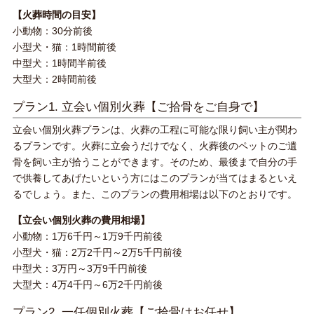
【火葬時間の目安】
小動物：30分前後
小型犬・猫：1時間前後
中型犬：1時間半前後
大型犬：2時間前後
プラン1. 立会い個別火葬【ご拾骨をご自身で】
立会い個別火葬プランは、火葬の工程に可能な限り飼い主が関わ
るプランです。火葬に立会うだけでなく、火葬後のペットのご遺
骨を飼い主が拾うことができます。そのため、最後まで自分の手
で供養してあげたいという方にはこのプランが当てはまるといえ
るでしょう。また、このプランの費用相場は以下のとおりです。
【立会い個別火葬の費用相場】
小動物：1万6千円～1万9千円前後
小型犬・猫：2万2千円～2万5千円前後
中型犬：3万円～3万9千円前後
大型犬：4万4千円～6万2千円前後
プラン2. 一任個別火葬【ご拾骨はお任せ】