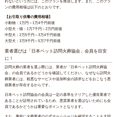
れないという方には、このプランを推奨します。また、このプラ
ンの費用相場は以下のとおりです。
【お引取り供養の費用相場】
小動物：1万円～1万4千円前後
小型犬・猫：1万7千円～2万円前後
中型犬：2万5千円～3万4千円前後
大型犬：3万9千円～5万7千円前後
業者選びは「日本ペット訪問火葬協会」会員を目安
に！
訪問火葬の業者を選ぶ際には、業者が「日本ペット訪問火葬協
会」の会員であるかどうかを確認してください。なぜなら訪問火
葬業者には、粗悪なサービスや追加料金の請求などをおこなう悪
徳業者が存在するからです。
日本ペット訪問協会の会員は一定の基準をクリアした優良業者で
あることが証明されているため、悪質業者を選ばないためにも会
員であるかどうかは重要なポイントとなります。
また、事前に火葬業者の公式ホームページを確認することも大切